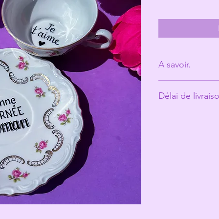
A savoir.
Derrière Les Mic
Délai de livrais
personne. (Ann
Les tasses ont é
Environ 10 jours o
et peuvent prés
qui fait toute le
Les Michelles s
les rend unique
Même si elles pa
recommande un 
votre jolie tasse