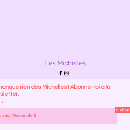
Les Michelles
anque rien des Michelles ! Abonne-toi à la
letter.
l
S'abon