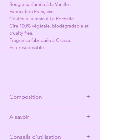
Bougie parfumée à la Vanille .
Fabrication Française.
Coulée à la main à La Rochelle.
Cire 100% végétale, biodégradable et
cruelty free.
Fragrance fabriquée à Grasse.
Éco-responsable.
Composition
Cire de soja : Elle ne contient pas
A savoir
d'OGM, de pesticides ni herbicides,
de CMR et phtalates. Elle est 100%
Le contenant de votre bougie a été
végétale, biodégradable et vegan.
Conseils d'utilisation
chiné, il a donc du vécu et peut porter
Elle ne dégage pas d'émanations