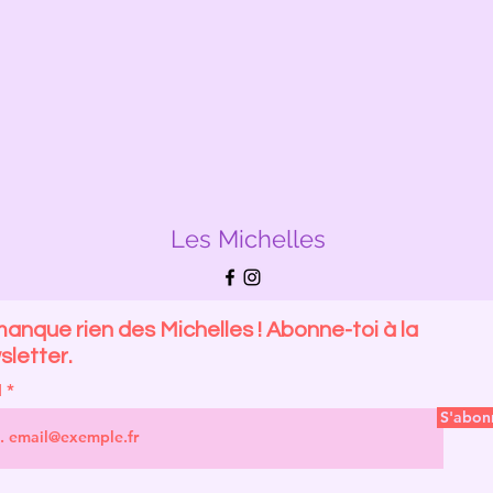
Les Michelles
anque rien des Michelles ! Abonne-toi à la
letter.
l
S'abon