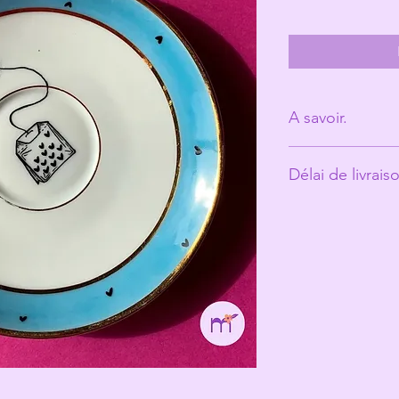
A savoir.
Derrière Les Mic
Délai de livrais
personne. (Ann
Les tasses ont é
Environ 5 jours ou
vécu et peuvent
ce qui fait toute
Les Michelles s
les rend unique
Même si elles pa
recommande un 
votre jolie tasse