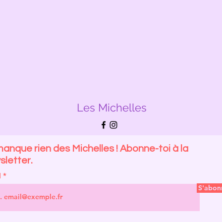
Les Michelles
anque rien des Michelles ! Abonne-toi à la
letter.
l
S'abon