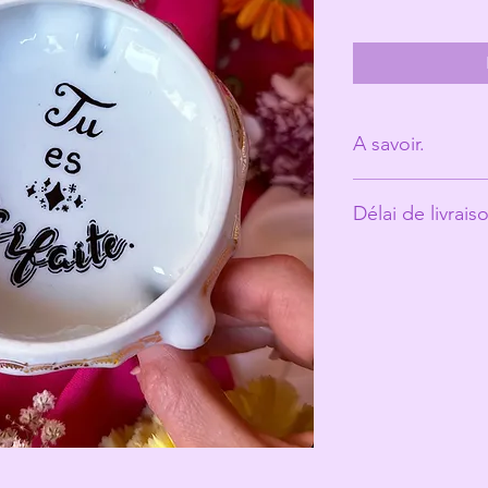
A savoir.
Derrière Les Mic
Délai de livrais
personne. (Ann
Les tasses ont é
Environ 10 jours o
vécu et peuvent
ce qui fait toute
Les Michelles s
les rend unique
Même si elles pa
recommande un 
votre jolie tasse