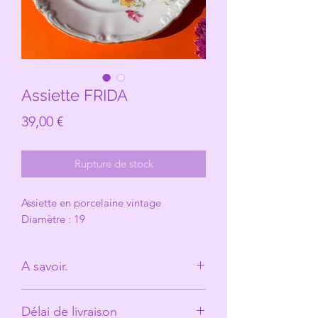
Assiette FRIDA
Prix
39,00 €
Rupture de stock
Assiette en porcelaine vintage
Diamètre : 19
A savoir.
Derrière Les Michelles il n'y à
Délai de livraison
qu'une seule personne. (Anne)