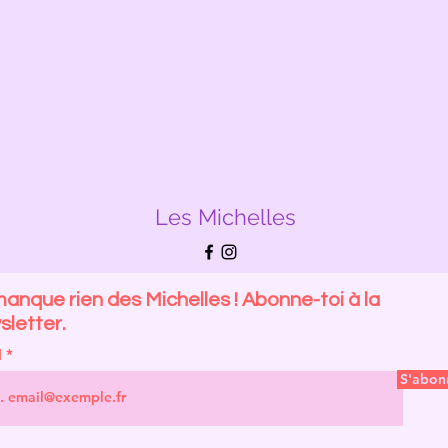
Les Michelles
anque rien des Michelles ! Abonne-toi à la
letter.
l
S'abon