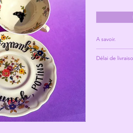
A savoir.
Derrière Les Mic
Délai de livrais
personne. (Ann
Les tasses ont é
Environ 10 jours o
vécu et peuvent
ce qui fait toute
Les Michelles s
les rend unique
Même si elles pa
recommande un 
votre jolie tasse