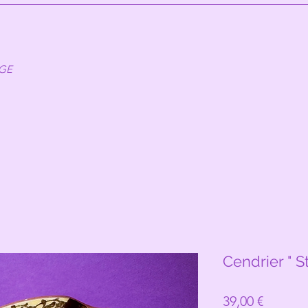
AGE
Cendrier " S
Prix
39,00 €