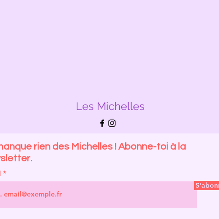
Les Michelles
anque rien des Michelles ! Abonne-toi à la
letter.
l
S'abon