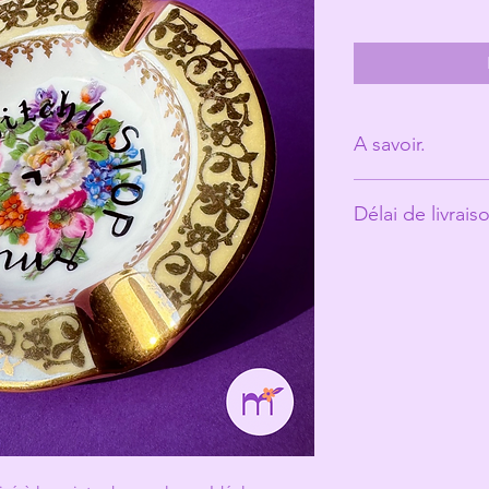
A savoir.
Derrière Les Mic
Délai de livrais
personne. (Ann
Les tasses ont é
Environ 5 jours ou
vécu et peuvent
ce qui fait toute
Les Michelles s
les rend unique
Même si elles pa
recommande un 
votre jolie tasse