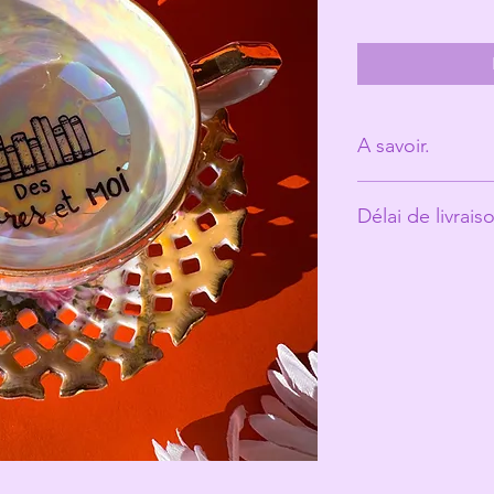
A savoir.
Derrière Les Mic
Délai de livrais
personne. (Ann
Les tasses ont é
Environ 10 jours o
et peuvent prés
qui fait toute le
Les Michelles s
les rend unique
Même si elles pa
recommande un 
votre jolie tasse