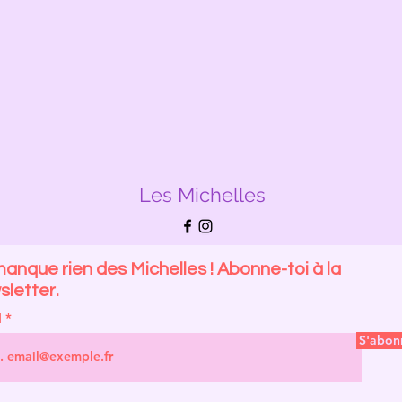
Les Michelles
anque rien des Michelles ! Abonne-toi à la
letter.
l
S'abon