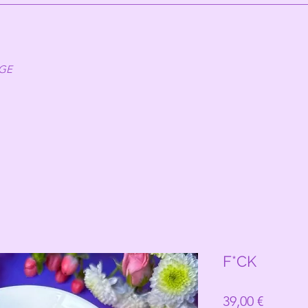
AGE
F*CK
Prix
39,00 €