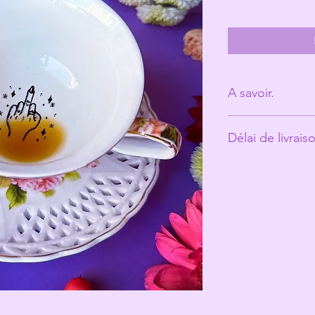
A savoir.
Derrière Les Mic
Délai de livrais
personne. (Ann
Les tasses ont é
Environ 10 jours o
vécu et peuvent
ce qui fait toute
Les Michelles s
les rend unique
Même si elles pa
recommande un 
votre jolie tasse