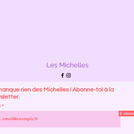
Les Michelles
anque rien des Michelles ! Abonne-toi à la
letter.
l
S'abon