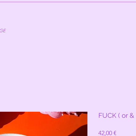
AGE
FUCK ( or & 
Prix
42,00 €