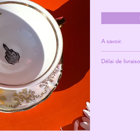
A savoir.
Derrière Les Mic
Délai de livrais
personne. (Ann
Les tasses ont é
Environ 10 jours o
et peuvent prés
qui fait toute le
Les Michelles s
les rend unique
Même si elles pa
recommande un 
votre jolie tasse