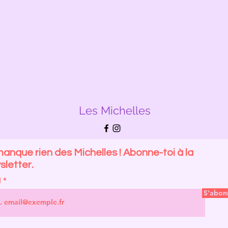
Les Michelles
anque rien des Michelles ! Abonne-toi à la
letter.
l
S'abon