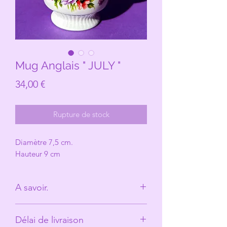
Mug Anglais " JULY "
Prix
34,00 €
Rupture de stock
Diamètre 7,5 cm.
Hauteur 9 cm
A savoir.
Derrière Les Michelles il n'y à
Délai de livraison
qu'une seule personne. (Anne)