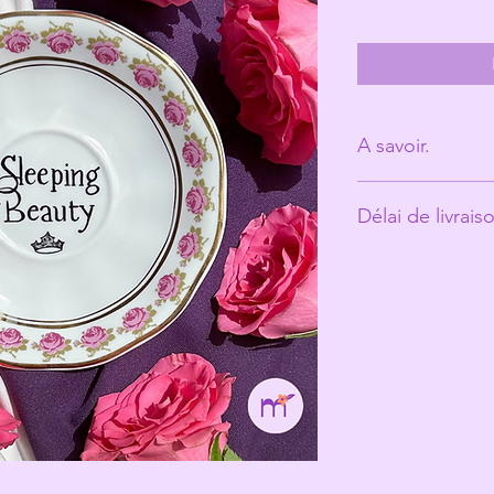
A savoir.
Derrière Les Mic
Délai de livrais
personne. (Ann
Les tasses ont é
Environ 10 jours o
vécu et peuvent
ce qui fait toute
Les Michelles s
les rend unique
Même si elles pa
recommande un 
votre jolie tasse