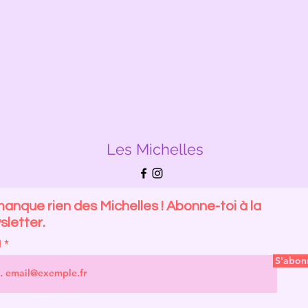
Les Michelles
anque rien des Michelles ! Abonne-toi à la
letter.
l
S'abon