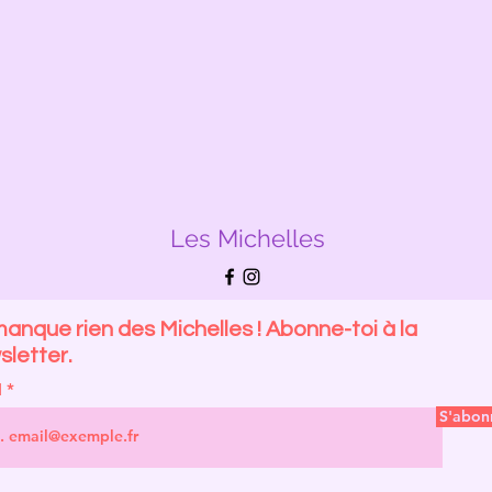
Les Michelles
anque rien des Michelles ! Abonne-toi à la
letter.
l
S'abon