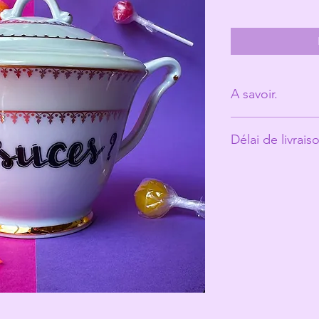
A savoir.
Derrière Les Mic
Délai de livrais
personne. (Ann
Les tasses ont é
Environ 10 jours o
vécu et peuvent
ce qui fait toute
Les Michelles s
les rend unique
Même si elles pa
recommande un 
votre jolie tasse