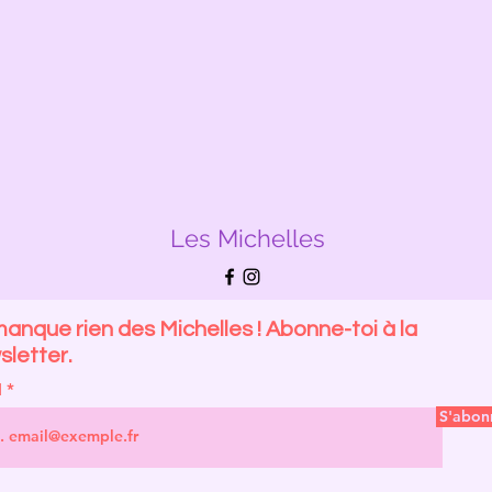
Les Michelles
anque rien des Michelles ! Abonne-toi à la
letter.
l
S'abon