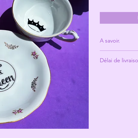
A savoir.
Derrière Les Mic
Délai de livrais
personne. (Ann
Les tasses ont é
Environ 10 jours o
et peuvent prés
qui fait toute le
Les Michelles s
les rend unique
Même si elles pa
recommande un 
votre jolie tasse