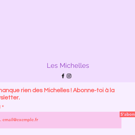
Les Michelles
anque rien des Michelles ! Abonne-toi à la
letter.
l
S'abon