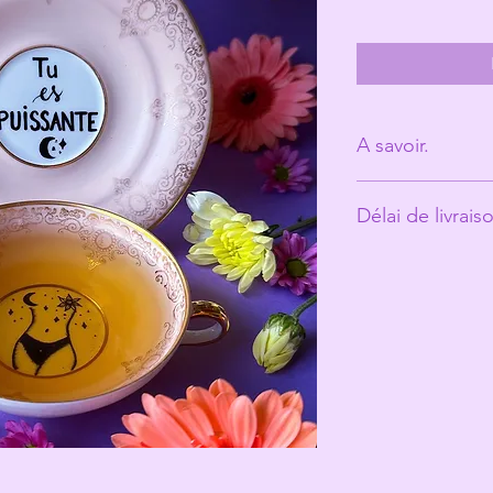
A savoir.
Derrière Les Mic
Délai de livrais
personne. (Ann
Les tasses ont é
Environ 10 jours o
vécu et peuvent
ce qui fait toute
Les Michelles s
les rend unique
Même si elles pa
recommande un 
votre jolie tasse