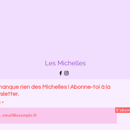
Les Michelles
anque rien des Michelles ! Abonne-toi à la
letter.
l
S'abon