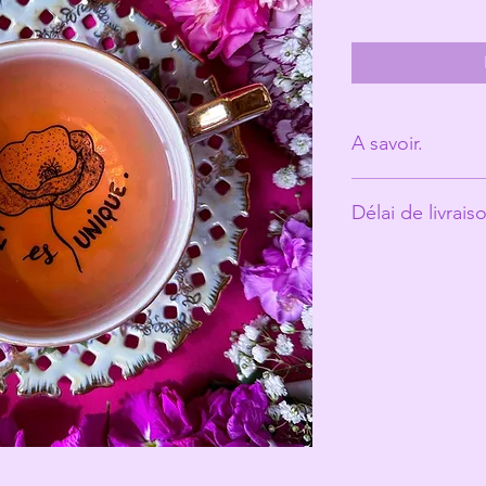
A savoir.
Derrière Les Mic
Délai de livrais
personne. (Ann
Les tasses ont é
Environ 10 jours o
vécu et peuvent
ce qui fait toute
Les Michelles s
les rend unique
Même si elles pa
recommande un 
votre jolie tasse