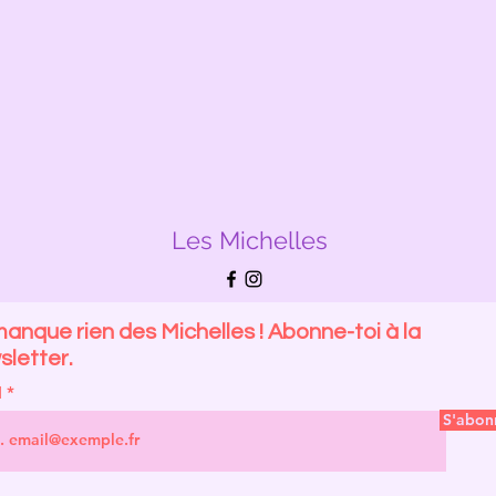
Les Michelles
anque rien des Michelles ! Abonne-toi à la
letter.
l
S'abon