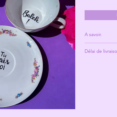
A savoir.
Derrière Les Mic
Délai de livrais
personne. (Ann
Les tasses ont é
Environ 10 jours o
et peuvent prés
qui fait toute le
Les Michelles s
les rend unique
Même si elles pa
recommande un 
votre jolie tasse