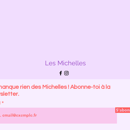
Les Michelles
anque rien des Michelles ! Abonne-toi à la
letter.
l
S'abon