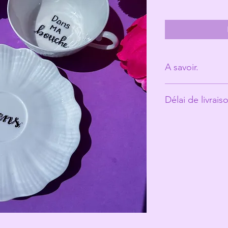
A savoir.
Derrière Les Mic
Délai de livrais
personne. (Ann
Les tasses ont é
Environ 10 jours o
et peuvent prés
qui fait toute le
Les Michelles s
les rend unique
Même si elles pa
recommande un 
votre jolie tasse